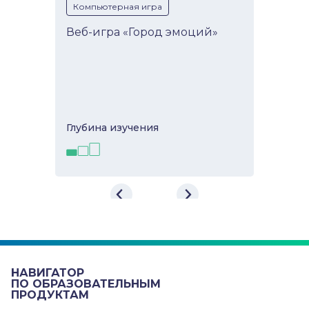
Компьютерная игра
Веб-игра «Город эмоций»
Глубина изучeния
Веб-игра «Город эмоций»
Игра направлена на развитие
социально-эмоциональных навыков
в интересной для ребенка форме....
НАВИГАТОР
Навыки
ПО ОБРАЗОВАТЕЛЬНЫМ
ПРОДУКТАМ
Выражение эмоций