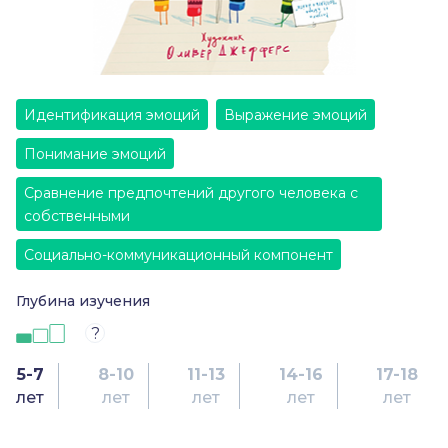
Идентификация эмоций
Выражение эмоций
Понимание эмоций
Сравнение предпочтений другого человека с
собственными
Социально-коммуникационный компонент
Глубина изучения
?
5-7
8-10
11-13
14-16
17-18
лет
лет
лет
лет
лет