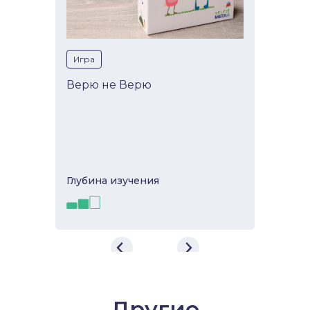
Игра
Верю не Верю
Глубина изучeния
Верю не Верю
«Верю не Верю» – игра на
разгадывание чужих эмоций для
Другие
любителей рисковать и блефовать.