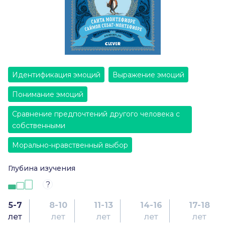
Идентификация эмоций
Выражение эмоций
Понимание эмоций
Сравнение предпочтений другого человека с
собственными
Морально-нравственный выбор
Глубина изучения
?
5-7
8-10
11-13
14-16
17-18
лет
лет
лет
лет
лет