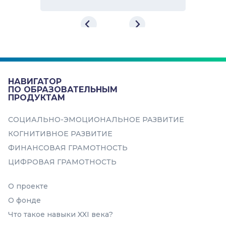
Веб-игра «Город эмоций»
Игра направлена на развитие
социально-эмоциональных навыков
в интересной для ребенка форме....
НАВИГАТОР
Навыки
ПО ОБРАЗОВАТЕЛЬНЫМ
ПРОДУКТАМ
Выражение эмоций
СОЦИАЛЬНО-ЭМОЦИОНАЛЬНОЕ РАЗВИТИЕ
Понимание эмоций
КОГНИТИВНОЕ РАЗВИТИЕ
Эмоциональное
ФИНАНСОВАЯ ГРАМОТНОСТЬ
прогнозирование и регуляция
ЦИФРОВАЯ ГРАМОТНОСТЬ
О проекте
О фонде
Что такое навыки XXI века?