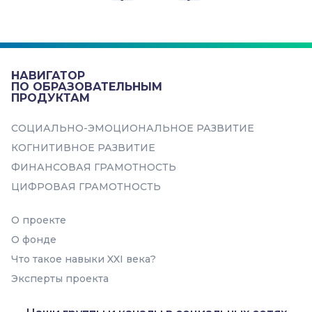
Веб-игра «Город эмоций»
Игра направлена на развитие
социально-эмоциональных навыков
в интересной для ребенка форме....
НАВИГАТОР
Навыки
ПО ОБРАЗОВАТЕЛЬНЫМ
ПРОДУКТАМ
Выражение эмоций
СОЦИАЛЬНО-ЭМОЦИОНАЛЬНОЕ РАЗВИТИЕ
Понимание эмоций
КОГНИТИВНОЕ РАЗВИТИЕ
Эмоциональное
ФИНАНСОВАЯ ГРАМОТНОСТЬ
прогнозирование и регуляция
ЦИФРОВАЯ ГРАМОТНОСТЬ
О проекте
О фонде
Что такое навыки XXI века?
Эксперты проекта
В подборку