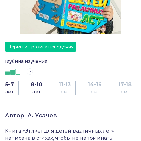
Нормы и правила поведения
Глубина изучения
?
5-7
8-10
11-13
14-16
17-18
лет
лет
лет
лет
лет
Автор: А. Усачев
Книга «Этикет для детей различных лет»
написана в стихах, чтобы не напоминать