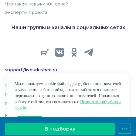
Что такое навыки XXI века?
Эксперты проекта
В подборку
Наши группы и каналы в социальных сетях
support@vbudushee.ru
Мы используем cookie-файлы для удобства пользователей
Условия использования материалов сайта
и улучшения работы сайта, а также заботимся о защите
Политика обработки персональных данных
персональных данных наших пользователей. Продолжая
работу с сайтом, вы соглашаетесь с
Правилами обработки
Правила обработки cookies
cookies
.
Копирование материалов сайта разрешено только
Согласен
при наличии ссылки на источник материала.
Размещение информации о продуктах не является
В подборку
рекламой. ‌