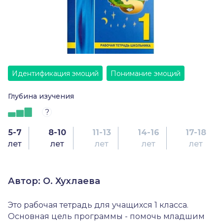
Идентификация эмоций
Понимание эмоций
Глубина изучения
?
5-7
8-10
11-13
14-16
17-18
лет
лет
лет
лет
лет
Автор: О. Хухлаева
Это рабочая тетрадь для учащихся 1 класса.
Основная цель программы - помочь младшим