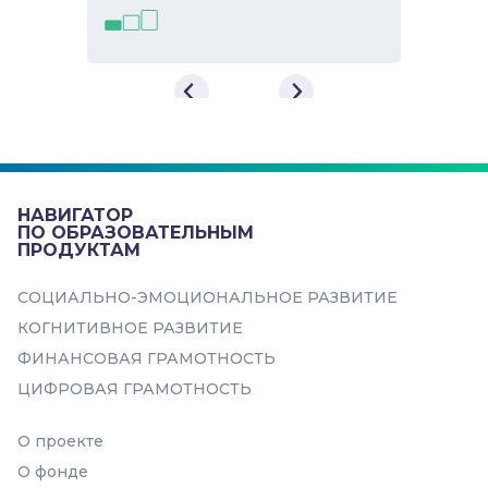
Веб-игра «Город эмоций»
Игра направлена на развитие
социально-эмоциональных навыков
в интересной для ребенка форме....
НАВИГАТОР
Навыки
ПО ОБРАЗОВАТЕЛЬНЫМ
ПРОДУКТАМ
Выражение эмоций
СОЦИАЛЬНО-ЭМОЦИОНАЛЬНОЕ РАЗВИТИЕ
Понимание эмоций
КОГНИТИВНОЕ РАЗВИТИЕ
Эмоциональное
ФИНАНСОВАЯ ГРАМОТНОСТЬ
прогнозирование и регуляция
ЦИФРОВАЯ ГРАМОТНОСТЬ
О проекте
О фонде