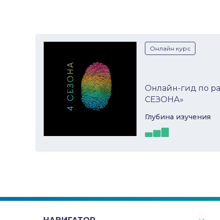
Онлайн курс
Онлайн-гид по р
СЕЗОНА»
Глубина изучeния
Онлайн-гид по
Самоорга
развитию навыков «4
СЕЗОНА»
Развивающий онлайн-гид «4
СЕЗОНА» - это возможность для
подростков реализовать свою