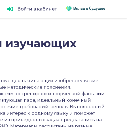
Войти в кабинет
ля изучающих
упные для начинающих изобретательские
ные методические пояснения.
ложным: от тренировки творческой фантазии
фликтующая пара, идеальный конечный
иворечие требований, веполь. Выполненный
ка интерес к родному языку и поможет
е из приведенных задач предлагались на
ИЗ. Материалы рассчитаны на разные