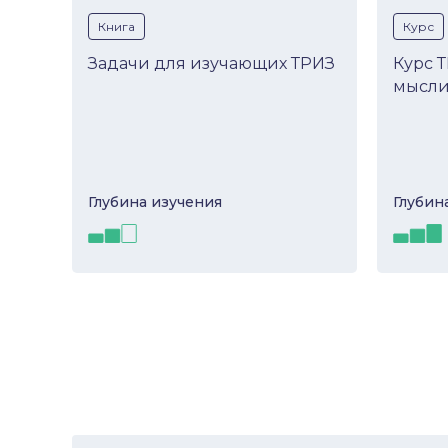
Книга
Курс
Задачи для изучающих ТРИЗ
Курс 
мысли
Глубина изучeния
Глубин
Задачи для изучающих
Курс 
ТРИЗ
мысл
В книге, основанной на методике
Занятия
ТРИЗ, используются эксклюзивные
методик
материалы с международных
исследо
олимпиад. Детям предлагаетс...
свойств
виде...