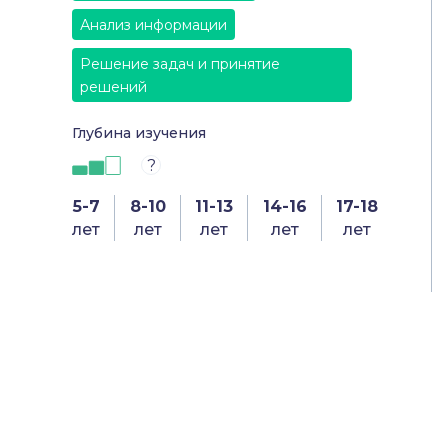
Анализ информации
Решение задач и принятие
решений
Глубина изучения
?
5-7
8-10
11-13
14-16
17-18
лет
лет
лет
лет
лет