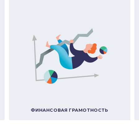
и
Навыки
претация задачи
Интерпретация задачи
з информации
Анализ информации
ие задач и принятие
Решение задач и принят
ний
решений
В подборку
В подборку
Е
ФИНАНСОВАЯ ГРАМОТНОСТЬ