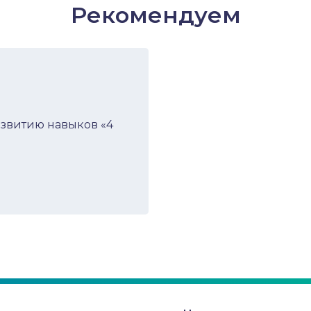
Рекомендуем
азвитию навыков «4
низация