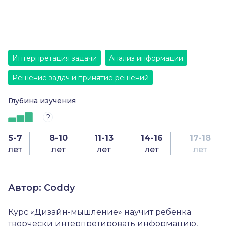
Интерпретация задачи
Анализ информации
Решение задач и принятие решений
Глубина изучения
?
5-7
8-10
11-13
14-16
17-18
лет
лет
лет
лет
лет
Автор: Coddy
Курс «Дизайн-мышление» научит ребенка
творчески интерпретировать информацию,