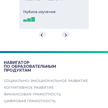
Глубина изучeния
Онлайн-гид по развитию
навыков «4 СЕЗОНА»
Развивающий онлайн-гид «4
СЕЗОНА» - это возможность для
подростков реализовать свою идею
или мечту с помощью самых со...
НАВИГАТОР
ПО ОБРАЗОВАТЕЛЬНЫМ
ПРОДУКТАМ
Самоорганизация
СОЦИАЛЬНО-ЭМОЦИОНАЛЬНОЕ РАЗВИТИЕ
КОГНИТИВНОЕ РАЗВИТИЕ
ФИНАНСОВАЯ ГРАМОТНОСТЬ
ЦИФРОВАЯ ГРАМОТНОСТЬ