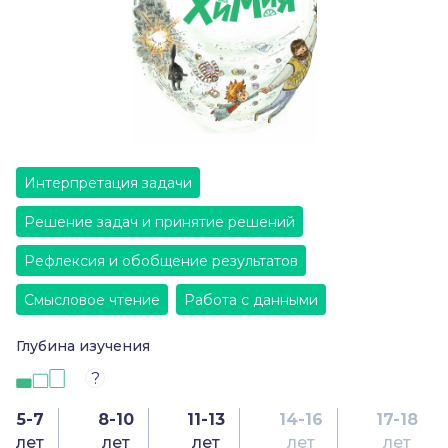
Интерпретация задачи
Решение задач и принятие решений
Рефлексия и обобщение результатов
Смысловое чтение
Работа с данными
Глубина изучения
?
5-7
8-10
11-13
14-16
17-18
лет
лет
лет
лет
лет