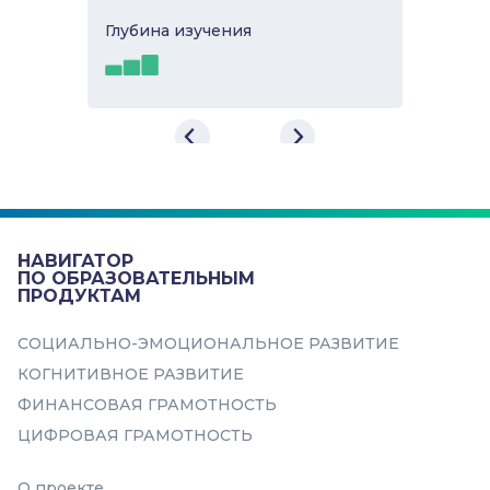
Глубина изучeния
Онлайн-гид по развитию
навыков «4 СЕЗОНА»
Развивающий онлайн-гид «4
СЕЗОНА» - это возможность для
подростков реализовать свою идею
или мечту с помощью самых со...
НАВИГАТОР
ПО ОБРАЗОВАТЕЛЬНЫМ
ПРОДУКТАМ
Самоорганизация
СОЦИАЛЬНО-ЭМОЦИОНАЛЬНОЕ РАЗВИТИЕ
КОГНИТИВНОЕ РАЗВИТИЕ
ФИНАНСОВАЯ ГРАМОТНОСТЬ
ЦИФРОВАЯ ГРАМОТНОСТЬ
В подборку
О проекте