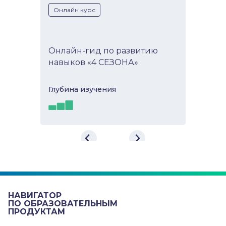
Онлайн курс
Онлайн-гид по развитию
навыков «4 СЕЗОНА»
Глубина изучeния
Онлайн-гид по развитию
навыков «4 СЕЗОНА»
Развивающий онлайн-гид «4
СЕЗОНА» - это возможность для
подростков реализовать свою идею
или мечту с помощью самых со...
НАВИГАТОР
ПО ОБРАЗОВАТЕЛЬНЫМ
ПРОДУКТАМ
Самоорганизация