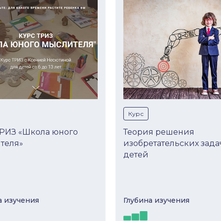
Курс
ТРИЗ «Школа юного
Теория решения
теля»
изобретательских зада
детей
а изучeния
Глубина изучeния