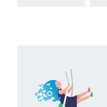
Задачи для изучающих
Курс 
ТРИЗ
мысл
В книге, основанной на методике
Занятия
ТРИЗ, используются эксклюзивные
методик
материалы с международных
исследо
олимпиад. Детям предлагаетс...
свойств
виде...
Навыки
Навык
Интерпретация задачи
Интер
Анализ информации
Анали
Нейтральность оценок
Решен
реше