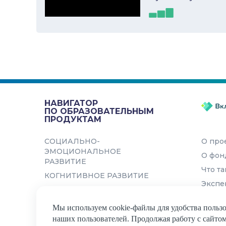
Онлайн-гид по
Самоорга
развитию навыков «4
СЕЗОНА»
Развивающий онлайн-гид «4
СЕЗОНА» - это возможность для
подростков реализовать свою
НАВИГАТОР
идею или мечту с помощью
ПО ОБРАЗОВАТЕЛЬНЫМ
самых со...
ПРОДУКТАМ
СОЦИАЛЬНО-
О про
ЭМОЦИОНАЛЬНОЕ
О фон
РАЗВИТИЕ
Что та
КОГНИТИВНОЕ РАЗВИТИЕ
Экспе
ФИНАНСОВАЯ
ГРАМОТНОСТЬ
Мы используем cookie-файлы для удобства пользо
ЦИФРОВАЯ ГРАМОТНОСТЬ
наших пользователей. Продолжая работу с сайтом