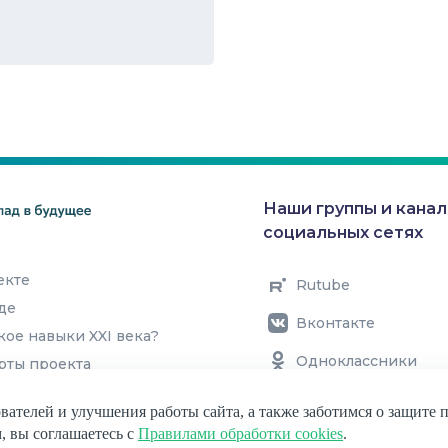
низация
Наши группы и канал
социальных сетях
В подборку
екте
Rutube
де
Вконтакте
кое навыки XXI века?
Одноклассники
рты проекта
Telegram
вателей и улучшения работы сайта, а также заботимся о защите
, вы соглашаетесь с
Правилами обработки cookies
.