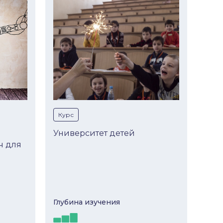
Курс
Кур
Университет детей
Нес
ч для
Глубина изучeния
Глуб