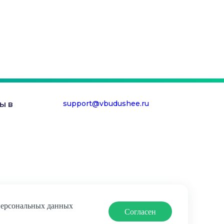
support@vbudushee.ru
ы в
 персональных данных
Согласен