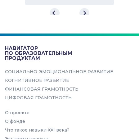
Онлайн курс по машинному
обучению
Курс разработан при участии
практикующих data scientist’ов.
Прокачиваем с 0 до уровня,
НАВИГАТОР
достаточного для участия в оли...
ПО ОБРАЗОВАТЕЛЬНЫМ
ПРОДУКТАМ
Темы
СОЦИАЛЬНО-ЭМОЦИОНАЛЬНОЕ РАЗВИТИЕ
Базовые навыки
КОГНИТИВНОЕ РАЗВИТИЕ
Программирование
ФИНАНСОВАЯ ГРАМОТНОСТЬ
ЦИФРОВАЯ ГРАМОТНОСТЬ
Искусственный интеллект
О проекте
О фонде
Что такое навыки XXI века?
Эксперты проекта