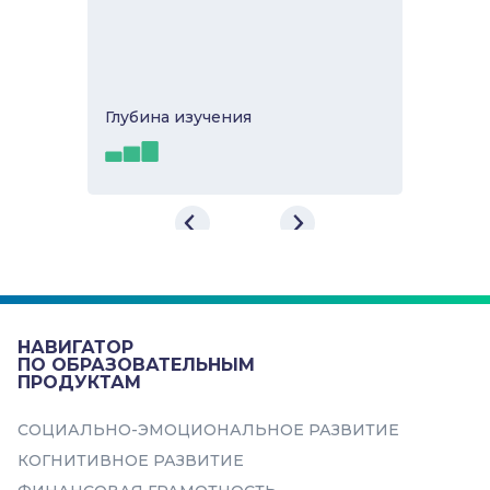
Глубина изучeния
Онлайн курс по машинному
обучению
Курс разработан при участии
практикующих data scientist’ов.
Прокачиваем с 0 до уровня,
НАВИГАТОР
достаточного для участия в оли...
ПО ОБРАЗОВАТЕЛЬНЫМ
ПРОДУКТАМ
Темы
СОЦИАЛЬНО-ЭМОЦИОНАЛЬНОЕ РАЗВИТИЕ
Базовые навыки
КОГНИТИВНОЕ РАЗВИТИЕ
Программирование