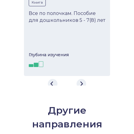
Книга
Все по полочкам. Пособие
для дошкольников 5 - 7(8) лет
Глубина изучeния
Все по полочкам. Пособие
для дошкольников 5 - 7(8)
лет
Другие
Пособие предназначено для
занятий на этапе предшкольной
направления
подготовки и в детских садах, УВК,
группах подготовки к школе...