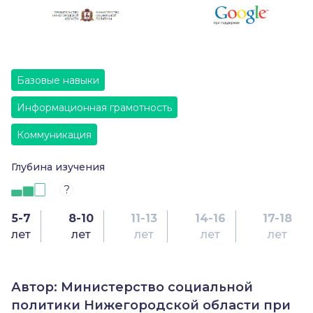
Базовые навыки
Информационная грамотность
Коммуникация
Глубина изучения
?
5-7
8-10
11-13
14-16
17-18
лет
лет
лет
лет
лет
Автор: Министерство социальной
политики Нижегородской области при